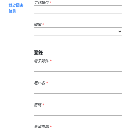
工作單位
*
對於圖書
館員
國家
*
登錄
電子郵件
*
用户名
*
密碼
*
重複密碼
*