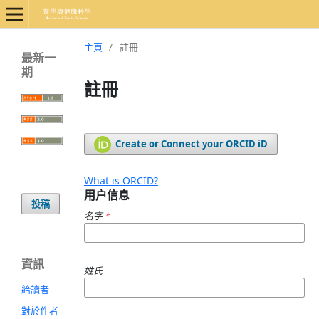
主頁
/
註冊
最新一
期
註冊
Create or Connect your ORCID iD
What is ORCID?
用户信息
投稿
名字
*
資訊
姓氏
給讀者
對於作者